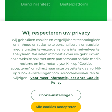
Brand manifest
Bestelplatform
Wij respecteren uw privacy
Lekker sociaal!
Wij gebruiken cookies en vergelijkbare technologieën
om inhoud en reclame te personaliseren, om sociale
mediafuncties te verzorgen en ons internetverkeer te
analyseren. We delen informatie over uw gebruik van
Direct contact?
onze website ook met onze partners voor sociale media,
reclame en internetanalyse. Klik op “Cookies
accepteren” om direct naar onze website te gaan of klik
op “Cookie-instellingen” om uw cookievoorkeuren te
Vragen? Mail ons!
wijzigen.
Voor meer informatie, lees onze Cookie
Policy
© 2026 Velder All rights reserved.
Cookie-instellingen
Algemene voorwaarden
Verkoopvoorwaarden
Alle cookies accepteren
Privacy statement
Cookie instellingen