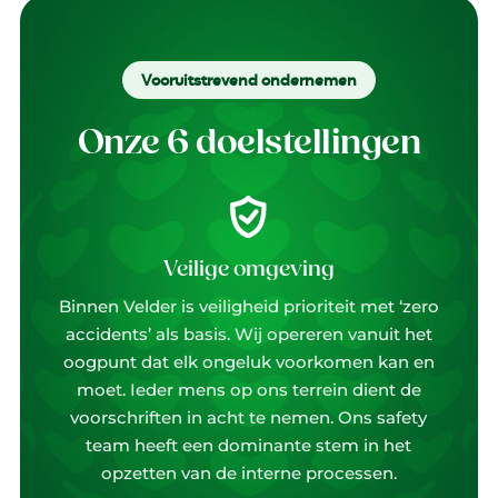
Vooruitstrevend ondernemen
Onze 6 doelstellingen
Tev
Veilige omgeving
Onze
Binnen Velder is veiligheid prioriteit met ‘zero
bedri
accidents’ als basis. Wij opereren vanuit het
kwar
oogpunt dat elk ongeluk voorkomen kan en
ja
moet. Ieder mens op ons terrein dient de
geda
voorschriften in acht te nemen. Ons safety
helde
team heeft een dominante stem in het
en 
opzetten van de interne processen.